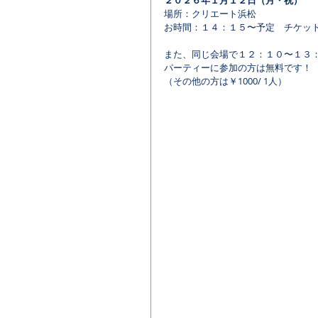
２０２６年１月１２日（月・祝）
場所：クリエート浜松
お時間：１４：１５〜予定　チケット：
また、同じ会場で１２：１０〜１３
パーティーに参加の方は無料です！
（その他の方は￥1000/ 1人）