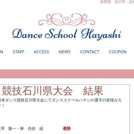
静岡県 掛川市・浜
Dance School Hayashi
ON
STAFF
ACCESS
NEWS
CONTACT
COUPON
ス競技石川県大会 結果
日本ダンス競技石川県大会にてダンススクールハヤシの選手の皆様が入
す！
大澤　隆一・林　佳奈　組　　　　　
優勝