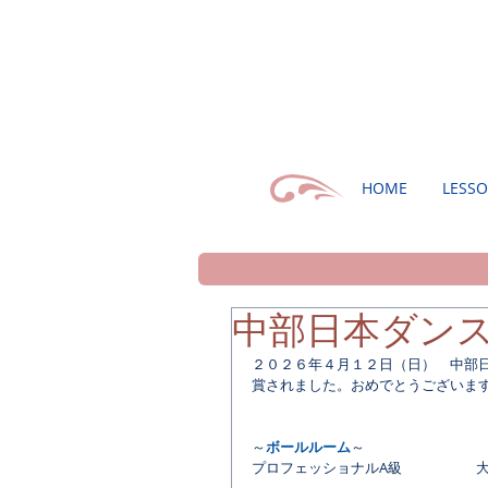
HOME
LESS
中部日本ダン
２０２６年４月１２日（日）　中部
賞されました。おめでとうございま
～
ボールルーム
～
プロフェッショナルA級　　　　　 