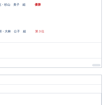
典克・杉山　美子　組　　　
優勝
樹・大林　公子　組　　　
第３位 