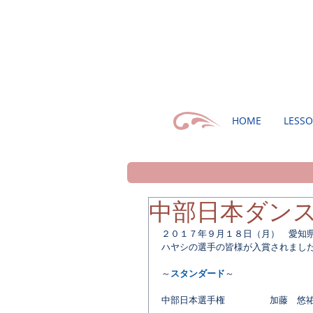
HOME
LESS
中部日本ダンス
２０１７年９月１８日（月）　愛知
ハヤシの選手の皆様が入賞されまし
～
スタンダード
～
中部日本選手権　  　　　  加藤　