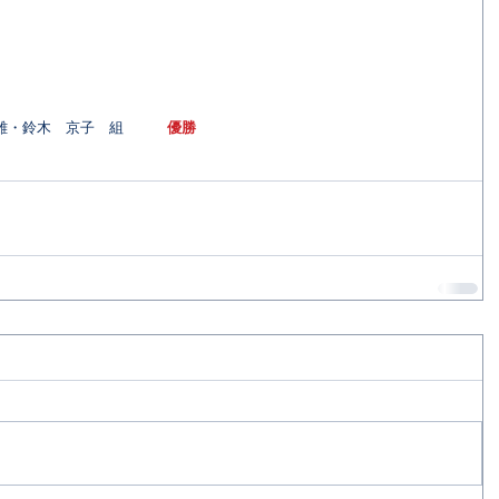
雄・鈴木　京子　組　　　
優勝 