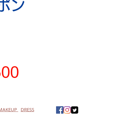
ポン
500
MAKEUP
DRESS