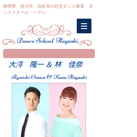
静岡県 掛川市・浜松市の社交ダンス教室 ダ
ンススクール・ハヤシ
Dance School Hayashi
大澤 隆一 & 林 佳奈
Ryuichi Osawa & Kana Hayashi