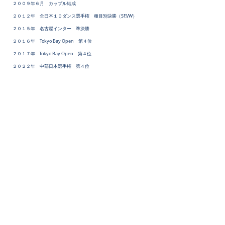
２００９年６月 カップル結成
２０１２年 全日本１０ダンス選手権 種目別決勝（SF,VW）
２０１５年 名古屋インター 準決勝
２０１６年 Tokyo Bay Open 第４位
２０１７年
Tokyo Bay Open 第４位
​２０２２年 中部日本選手権 第４位
​２０２３年 中部日本選手権 準優勝
２０２４年 UK選手権 Professional over 35 Ballroom 優勝
中部日本選手権 優勝
Royal Siam Cup
Professional Asia Close 第４位
JBDF選手権 ベスト２４
ロンドンインター Professional over 35 Ballroom 優
勝
２０２５年 UK選手権 Professional over 35 Ballroom 準優勝
Universal Rising Stars ６位
中部日本選手権 優勝
ロンドンインター Professional over 35 Ballroom 準
優勝
名古屋インターナショナルダンス選手権 ６位