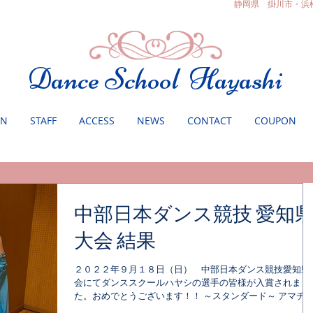
静岡県 掛川市・浜
Dance School Hayashi
ON
STAFF
ACCESS
NEWS
CONTACT
COUPON
中部日本ダンス競技 愛知
大会 結果
２０２２年９月１８日（日） 中部日本ダンス競技愛知県
会にてダンススクールハヤシの選手の皆様が入賞されまし
た。おめでとうございます！！ ～スタンダード～ アマチ
アA級 小林 寛康・林 由佳 組 