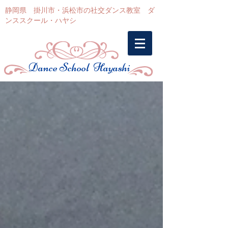
静岡県 掛川市・浜松市の社交ダンス教室 ダ
ンススクール・ハヤシ
Dance School Hayashi