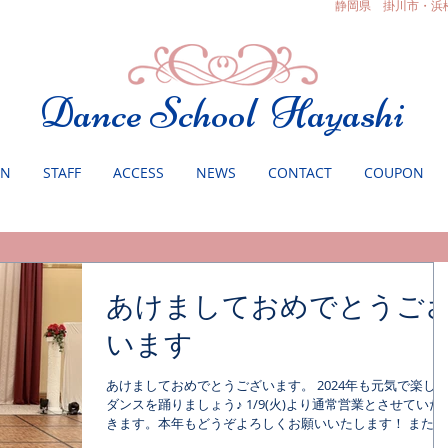
静岡県 掛川市・浜
Dance School Hayashi
ON
STAFF
ACCESS
NEWS
CONTACT
COUPON
あけましておめでとうご
います
あけましておめでとうございます。 2024年も元気で楽し
ダンスを踊りましょう♪ 1/9(火)より通常営業とさせていた
きます。本年もどうぞよろしくお願いいたします！ また、
1/14(日)14:00よりクリエート浜松にてウィンターパーティ