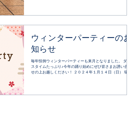
を行います。...
ウィンターパーティーの
知らせ
毎年恒例ウィンターパーティーも来月となりました。 ダン
スタイムたっぷり♪今年の踊り始めにぜひ皆さまお誘い合
せの上お越しください！ ２０２４年１月１４日（日） 場
所：クリエート浜松 お時間：１４：００〜１７：００ チ
ケット：￥3,000...