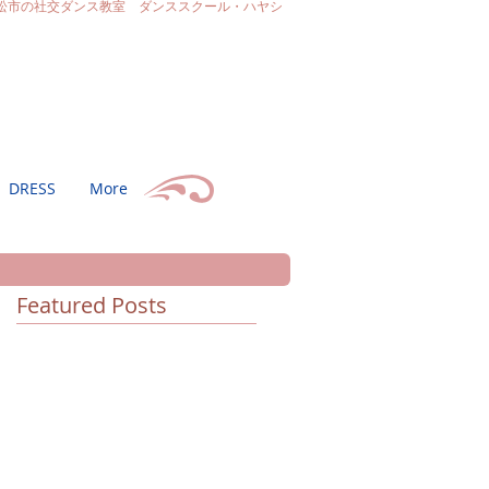
松市の社交ダンス教室 ダンススクール・ハヤシ
DRESS
More
Featured Posts
県
大
ェ
優