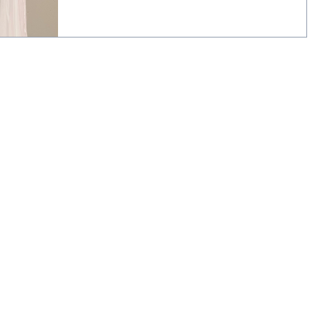
勝 アマチュアA級 小林 寛康・林 由佳
組 ...