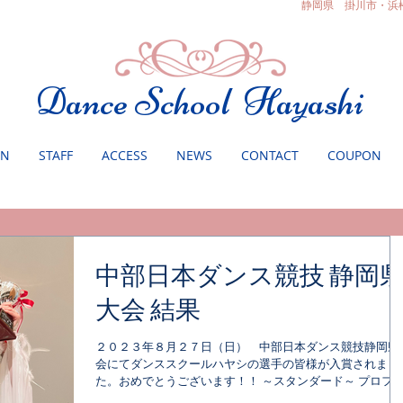
静岡県 掛川市・浜
Dance School Hayashi
ON
STAFF
ACCESS
NEWS
CONTACT
COUPON
中部日本ダンス競技 静岡
大会 結果
２０２３年８月２７日（日） 中部日本ダンス競技静岡県
会にてダンススクールハヤシの選手の皆様が入賞されまし
た。おめでとうございます！！ ～スタンダード～ プロフ
ッショナルA級 大澤 隆一・林 佳奈 組 